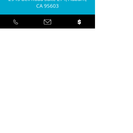
CA 95603
Connect with us!
Join our monthly newsletter...
Yes... I'd like to stay informed about
the positive action you're taking in
the community!