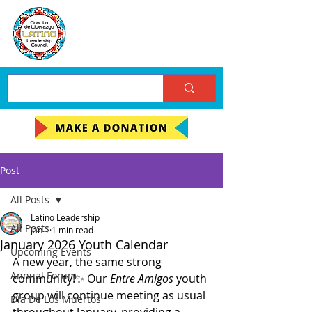
Post
All Posts
Latino Leadership
All Posts
Jan 1
1 min read
January 2026 Youth Calendar
Upcoming Events
A new year, the same strong 
Annual Forum
community!✨ Our 
Entre Amigos
 youth 
group will continue meeting as usual 
Día De Los Muertos