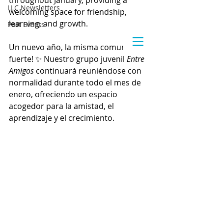
throughout January, providing a 
LLC Newsletters
welcoming space for friendship, 
learning, and growth.
Past Events
Un nuevo año, la misma comunidad 
fuerte! ✨ Nuestro grupo juvenil 
Entre 
Amigos
 continuará reuniéndose con 
normalidad durante todo el mes de 
enero, ofreciendo un espacio 
acogedor para la amistad, el 
aprendizaje y el crecimiento.